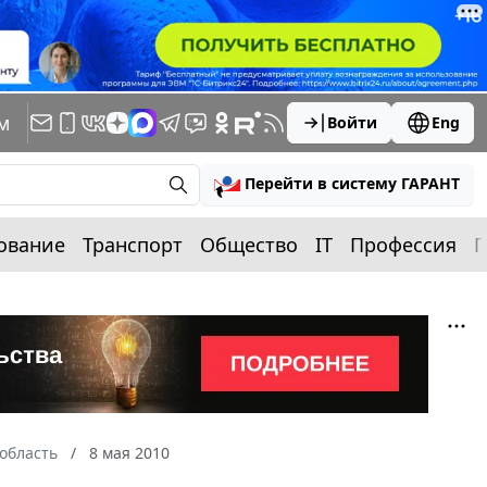
м
Войти
Eng
Перейти в систему ГАРАНТ
ование
Транспорт
Общество
IT
Профессия
П
область
8 мая 2010