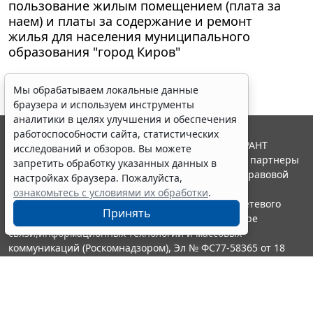
пользование жилым помещением (плата за
наем) и платы за содержание и ремонт
жилья для населения муниципального
образования "город Киров"
Мы обрабатываем локальные данные
браузера и используем инструменты
аналитики в целях улучшения и обеспечения
работоспособности сайта, статистических
© ООО "НПП "ГАРАНТ-СЕРВИС", 2026. Система ГАРАНТ
исследований и обзоров. Вы можете
выпускается с 1990 года. Компания "Гарант" и ее партнеры
запретить обработку указанных данных в
являются участниками Российской ассоциации правовой
настройках браузера. Пожалуйста,
информации ГАРАНТ.
ознакомьтесь с условиями их обработки
.
Портал ГАРАНТ.РУ зарегистрирован в качестве сетевого
Принять
издания Федеральной службой по надзору в сфере
связи,информационных технологий и массовых
коммуникаций (Роскомнадзором), Эл № ФС77-58365 от 18
июня 2014 года.
16+
Контакты
8-800-200-88-88