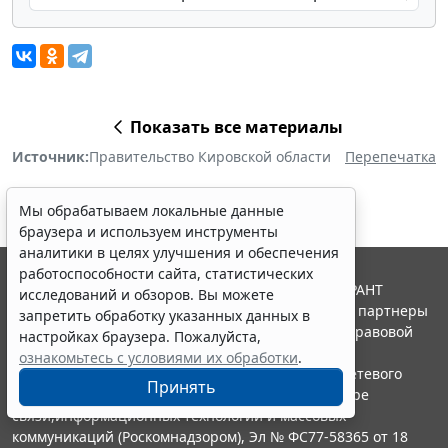
Показать все материалы
Источник:
Правительство Кировской области
Перепечатка
Мы обрабатываем локальные данные
браузера и используем инструменты
аналитики в целях улучшения и обеспечения
работоспособности сайта, статистических
© ООО "НПП "ГАРАНТ-СЕРВИС", 2026. Система ГАРАНТ
исследований и обзоров. Вы можете
выпускается с 1990 года. Компания "Гарант" и ее партнеры
запретить обработку указанных данных в
являются участниками Российской ассоциации правовой
настройках браузера. Пожалуйста,
информации ГАРАНТ.
ознакомьтесь с условиями их обработки
.
Портал ГАРАНТ.РУ зарегистрирован в качестве сетевого
Принять
издания Федеральной службой по надзору в сфере
связи,информационных технологий и массовых
коммуникаций (Роскомнадзором), Эл № ФС77-58365 от 18