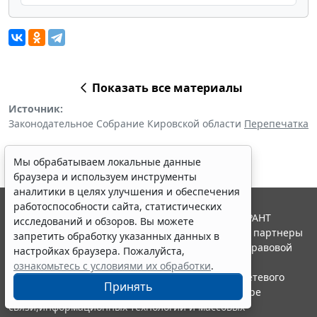
Показать все материалы
Источник:
Законодательное Собрание Кировской области
Перепечатка
Мы обрабатываем локальные данные
браузера и используем инструменты
аналитики в целях улучшения и обеспечения
работоспособности сайта, статистических
© ООО "НПП "ГАРАНТ-СЕРВИС", 2026. Система ГАРАНТ
исследований и обзоров. Вы можете
выпускается с 1990 года. Компания "Гарант" и ее партнеры
запретить обработку указанных данных в
являются участниками Российской ассоциации правовой
настройках браузера. Пожалуйста,
информации ГАРАНТ.
ознакомьтесь с условиями их обработки
.
Портал ГАРАНТ.РУ зарегистрирован в качестве сетевого
Принять
издания Федеральной службой по надзору в сфере
связи,информационных технологий и массовых