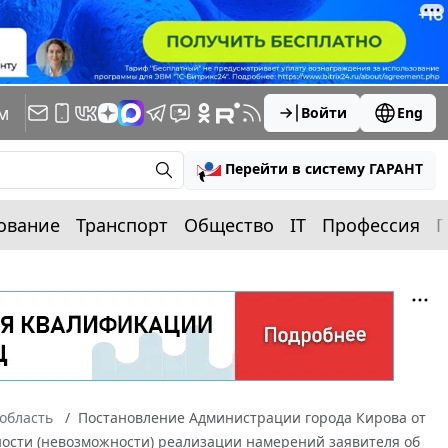
м
Войти
Eng
Перейти в систему ГАРАНТ
ование
Транспорт
Общество
IT
Профессия
П
область
Постановление Администрации города Кирова от
жности (невозможности) реализации намерений заявителя об