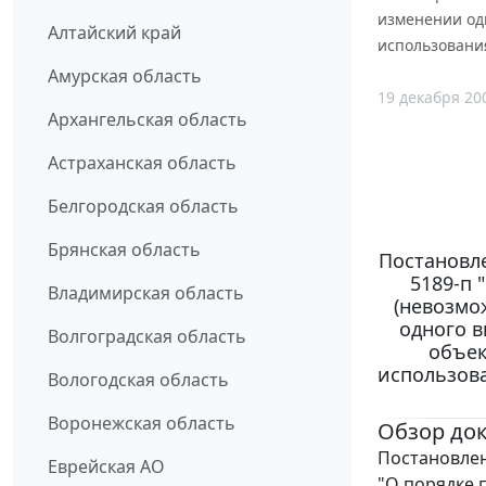
изменении одн
Алтайский край
использования
Амурская область
19 декабря 20
Архангельская область
Астраханская область
Белгородская область
Брянская область
Постановле
5189-п 
Владимирская область
(невозмо
одного в
Волгоградская область
объек
использов
Вологодская область
Воронежская область
Обзор до
Постановлен
Еврейская АО
"О порядке 