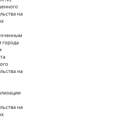
шенного
льства на
ых
омоченным
и города
и
кта
ного
льства на
ализации
льства на
ых