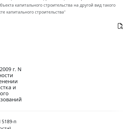
ъекта капитального строительства на другой вид такого
те капитального строительства"
009 г. N
ности
менении
стка и
кого
азований
 5189-п
ости)