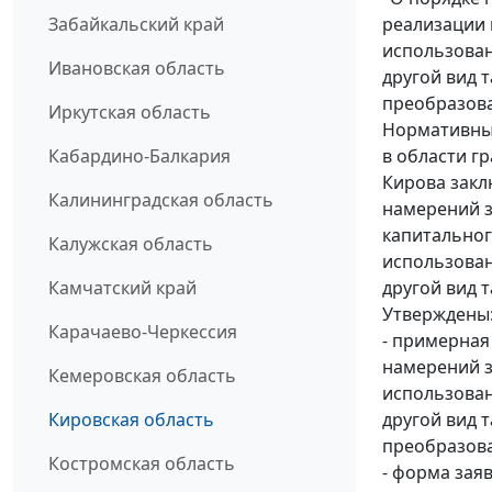
реализации 
Забайкальский край
использован
Ивановская область
другой вид 
преобразова
Иркутская область
Нормативны
в области г
Кабардино-Балкария
Кирова закл
Калининградская область
намерений з
капитальног
Калужская область
использован
другой вид 
Камчатский край
Утверждены
Карачаево-Черкессия
- примерная
намерений з
Кемеровская область
использован
другой вид 
Кировская область
преобразова
Костромская область
- форма зая