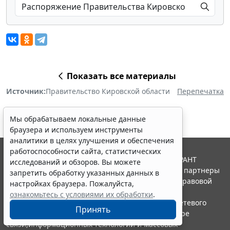
Показать все материалы
Источник:
Правительство Кировской области
Перепечатка
Мы обрабатываем локальные данные
браузера и используем инструменты
аналитики в целях улучшения и обеспечения
работоспособности сайта, статистических
© ООО "НПП "ГАРАНТ-СЕРВИС", 2026. Система ГАРАНТ
исследований и обзоров. Вы можете
выпускается с 1990 года. Компания "Гарант" и ее партнеры
запретить обработку указанных данных в
являются участниками Российской ассоциации правовой
настройках браузера. Пожалуйста,
информации ГАРАНТ.
ознакомьтесь с условиями их обработки
.
Портал ГАРАНТ.РУ зарегистрирован в качестве сетевого
Принять
издания Федеральной службой по надзору в сфере
связи,информационных технологий и массовых