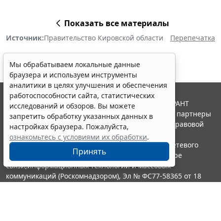
Показать все материалы
Источник:
Правительство Кировской области
Перепечатка
Мы обрабатываем локальные данные
браузера и используем инструменты
аналитики в целях улучшения и обеспечения
работоспособности сайта, статистических
© ООО "НПП "ГАРАНТ-СЕРВИС", 2026. Система ГАРАНТ
исследований и обзоров. Вы можете
выпускается с 1990 года. Компания "Гарант" и ее партнеры
запретить обработку указанных данных в
являются участниками Российской ассоциации правовой
настройках браузера. Пожалуйста,
информации ГАРАНТ.
ознакомьтесь с условиями их обработки
.
Портал ГАРАНТ.РУ зарегистрирован в качестве сетевого
Принять
издания Федеральной службой по надзору в сфере
связи,информационных технологий и массовых
коммуникаций (Роскомнадзором), Эл № ФС77-58365 от 18
июня 2014 года.
16+
Контакты
8-800-200-88-88