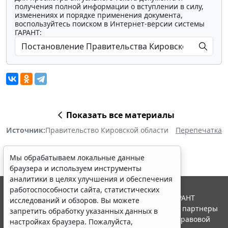
получения полной информации о вступлении в силу,
изменениях и порядке применения документа,
воспользуйтесь поиском в Интернет-версии системы
ГАРАНТ:
Показать все материалы
Источник:
Правительство Кировской области
Перепечатка
Мы обрабатываем локальные данные
браузера и используем инструменты
аналитики в целях улучшения и обеспечения
работоспособности сайта, статистических
© ООО "НПП "ГАРАНТ-СЕРВИС", 2026. Система ГАРАНТ
исследований и обзоров. Вы можете
выпускается с 1990 года. Компания "Гарант" и ее партнеры
запретить обработку указанных данных в
являются участниками Российской ассоциации правовой
настройках браузера. Пожалуйста,