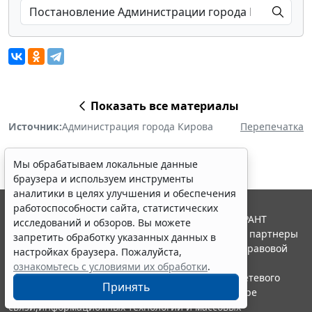
Показать все материалы
Источник:
Администрация города Кирова
Перепечатка
Мы обрабатываем локальные данные
браузера и используем инструменты
аналитики в целях улучшения и обеспечения
работоспособности сайта, статистических
© ООО "НПП "ГАРАНТ-СЕРВИС", 2026. Система ГАРАНТ
исследований и обзоров. Вы можете
выпускается с 1990 года. Компания "Гарант" и ее партнеры
запретить обработку указанных данных в
являются участниками Российской ассоциации правовой
настройках браузера. Пожалуйста,
информации ГАРАНТ.
ознакомьтесь с условиями их обработки
.
Портал ГАРАНТ.РУ зарегистрирован в качестве сетевого
Принять
издания Федеральной службой по надзору в сфере
связи,информационных технологий и массовых