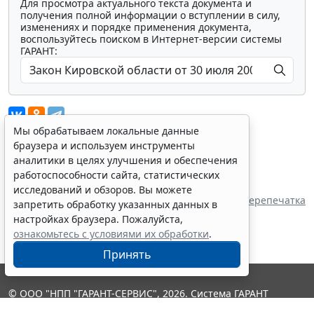
Для просмотра актуального текста документа и
получения полной информации о вступлении в силу,
изменениях и порядке применения документа,
воспользуйтесь поиском в Интернет-версии системы
ГАРАНТ:
Мы обрабатываем локальные данные
браузера и используем инструменты
аналитики в целях улучшения и обеспечения
Показать все материалы
работоспособности сайта, статистических
Источник:
исследований и обзоров. Вы можете
Законодательное Собрание Кировской области
Перепечатка
запретить обработку указанных данных в
настройках браузера. Пожалуйста,
ознакомьтесь с условиями их обработки
.
Принять
© ООО "НПП "ГАРАНТ-СЕРВИС", 2026. Система ГАРАНТ
выпускается с 1990 года. Компания "Гарант" и ее партнеры