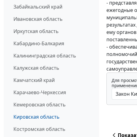
- представл
Забайкальский край
ежегодные от
муниципальн
Ивановская область
результатах
Иркутская область
ему органов
поставленн
Кабардино-Балкария
- обеспечив
полномочий 
Калининградская область
государстве
Калужская область
самоуправле
Камчатский край
Для просмо
применения
Карачаево-Черкессия
Кемеровская область
Кировская область
Костромская область
Показа