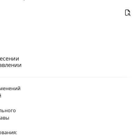
несении
равлении
зменений
й
льного
лавы
ования: