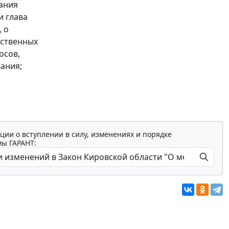
ания
и глава
 о
мственных
осов,
ания;
ции о вступлении в силу, изменениях и порядке
мы ГАРАНТ: