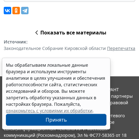
Показать все материалы
Источник:
Законодательное Собрание Кировской области
Перепечатка
Мы обрабатываем локальные данные
браузера и используем инструменты
аналитики в целях улучшения и обеспечения
работоспособности сайта, статистических
© ООО "НПП "ГАРАНТ-СЕРВИС", 2026. Система ГАРАНТ
исследований и обзоров. Вы можете
выпускается с 1990 года. Компания "Гарант" и ее партнеры
запретить обработку указанных данных в
являются участниками Российской ассоциации правовой
настройках браузера. Пожалуйста,
информации ГАРАНТ.
ознакомьтесь с условиями их обработки
.
Портал ГАРАНТ.РУ зарегистрирован в качестве сетевого
Принять
издания Федеральной службой по надзору в сфере
связи,информационных технологий и массовых
коммуникаций (Роскомнадзором), Эл № ФС77-58365 от 18