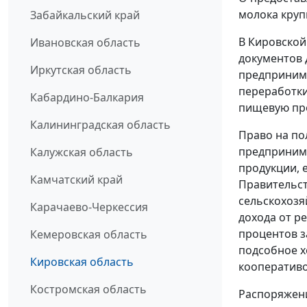
молока круп
Забайкальский край
В Кировской
Ивановская область
документов 
Иркутская область
предприним
переработки
Кабардино-Балкария
пищевую пр
Калининградская область
Право на по
предприним
Калужская область
продукции, 
Камчатский край
Правительст
сельскохозя
Карачаево-Черкессия
дохода от р
процентов з
Кемеровская область
подсобное х
Кировская область
кооперативо
Костромская область
Распоряжени