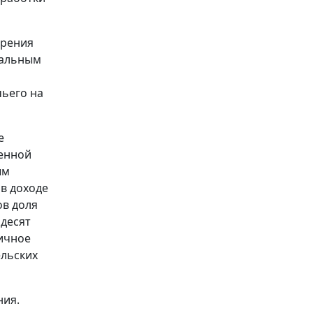
трения
уальным
чьего на
е
енной
ым
 в доходе
ов доля
ьдесят
личное
ельских
ния.