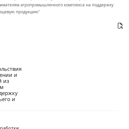
нимателям агропромышленного комплекса на поддержку
 пищевую продукцию"
ольствия
лении и
й из
ым
держку
ьего и
еработки