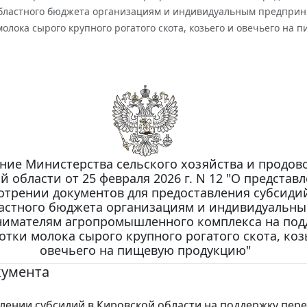
областного бюджета организациям и индивидуальным предпри
олока сырого крупного рогатого скота, козьего и овечьего на
ние Министерства сельского хозяйства и продов
й области от 25 февраля 2026 г. N 12 "О представ
отрении документов для предоставления субсиди
астного бюджета организациям и индивидуальн
имателям агропромышленного комплекса на под
отки молока сырого крупного рогатого скота, коз
овечьего на пищевую продукцию"
кумента
лении субсидий в Кировской области на поддержку пер