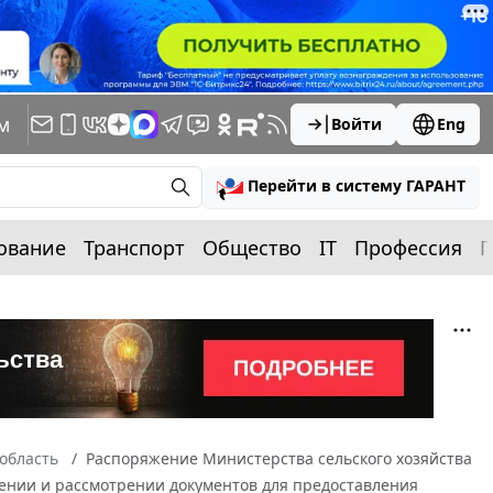
м
Войти
Eng
Перейти в систему ГАРАНТ
ование
Транспорт
Общество
IT
Профессия
П
область
Распоряжение Министерства сельского хозяйства
влении и рассмотрении документов для предоставления