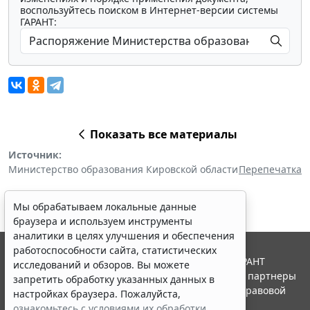
воспользуйтесь поиском в Интернет-версии системы
ГАРАНТ:
Показать все материалы
Источник:
Министерство образования Кировской области
Перепечатка
Мы обрабатываем локальные данные
браузера и используем инструменты
аналитики в целях улучшения и обеспечения
работоспособности сайта, статистических
© ООО "НПП "ГАРАНТ-СЕРВИС", 2026. Система ГАРАНТ
исследований и обзоров. Вы можете
выпускается с 1990 года. Компания "Гарант" и ее партнеры
запретить обработку указанных данных в
являются участниками Российской ассоциации правовой
настройках браузера. Пожалуйста,
информации ГАРАНТ.
ознакомьтесь с условиями их обработки
.