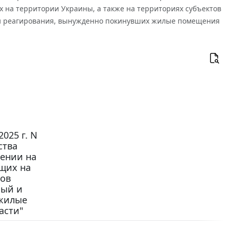
 на территории Украины, а также на территориях субъектов
ни реагирования, вынужденно покинувших жилые помещения
025 г. N
ства
щении на
щих на
тов
ный и
 жилые
асти"