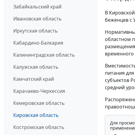
Забайкальский край
В Кировской
Ивановская область
беженцев с 
Иркутская область
Нормативным
областном п
Кабардино-Балкария
размещения 
временного 
Калининградская область
Вместимость
Калужская область
питания для
Камчатский край
субъектов Р
средний уро
Карачаево-Черкессия
Распоряжени
Кемеровская область
правоотноше
Кировская область
Для просмо
Костромская область
применения