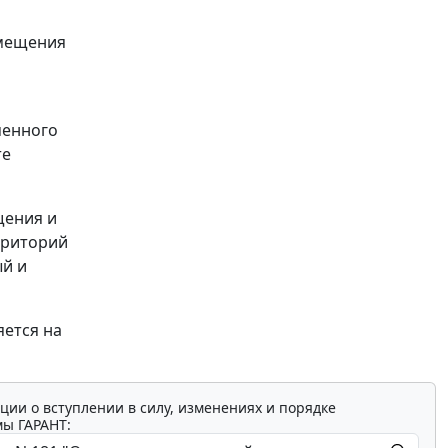
змещения
менного
те
щения и
рриторий
ый и
яется на
ции о вступлении в силу, изменениях и порядке
мы ГАРАНТ: