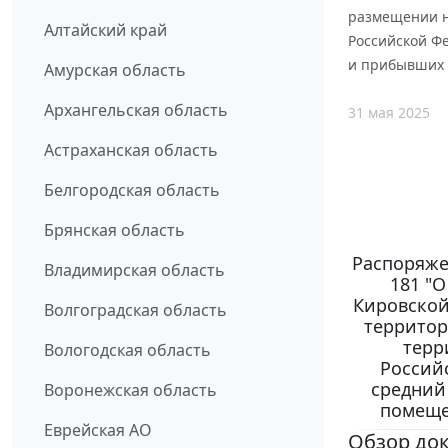
размещении н
Алтайский край
Российской Ф
и прибывших 
Амурская область
Архангельская область
31 мая 2025
Астраханская область
Белгородская область
Брянская область
Распоряжен
Владимирская область
181 "
Кировской
Волгоградская область
территор
терр
Вологодская область
Россий
средний
Воронежская область
помеще
Еврейская АО
Обзор до