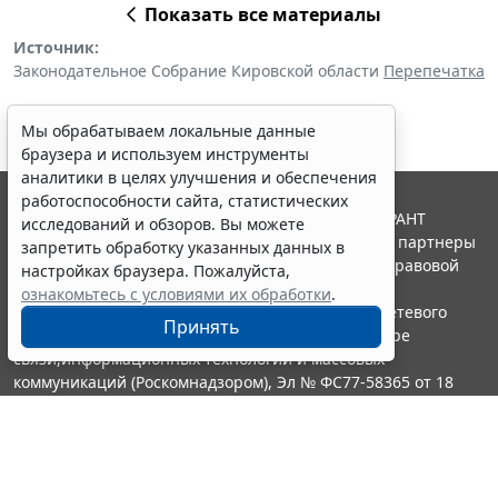
Показать все материалы
Источник:
Законодательное Собрание Кировской области
Перепечатка
Мы обрабатываем локальные данные
браузера и используем инструменты
аналитики в целях улучшения и обеспечения
работоспособности сайта, статистических
© ООО "НПП "ГАРАНТ-СЕРВИС", 2026. Система ГАРАНТ
исследований и обзоров. Вы можете
выпускается с 1990 года. Компания "Гарант" и ее партнеры
запретить обработку указанных данных в
являются участниками Российской ассоциации правовой
настройках браузера. Пожалуйста,
информации ГАРАНТ.
ознакомьтесь с условиями их обработки
.
Портал ГАРАНТ.РУ зарегистрирован в качестве сетевого
Принять
издания Федеральной службой по надзору в сфере
связи,информационных технологий и массовых
коммуникаций (Роскомнадзором), Эл № ФС77-58365 от 18
июня 2014 года.
16+
Контакты
8-800-200-88-88