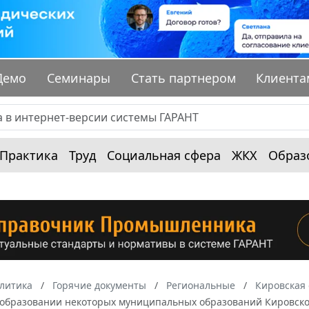
Демо
Семинары
Стать партнером
Клиента
Практика
Труд
Социальная сфера
ЖКХ
Образ
алитика
Горячие документы
Региональные
Кировская 
еобразовании некоторых муниципальных образований Кировско