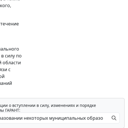
кого,
в течение
иального
в силу по
й области
язи с
ой
ваний
ции о вступлении в силу, изменениях и порядке
мы ГАРАНТ: