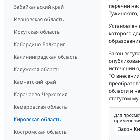
перечни нас
Забайкальский край
Тужинского,
Ивановская область
Установлен п
Иркутская область
которого до
образование
Кабардино-Балкария
Закон вступ
Калининградская область
опубликован
истечении о
Калужская область
"О внесении
Камчатский край
преобразов
области и н
Карачаево-Черкессия
статусом му
Кемеровская область
Для просмо
Кировская область
применения
Костромская область