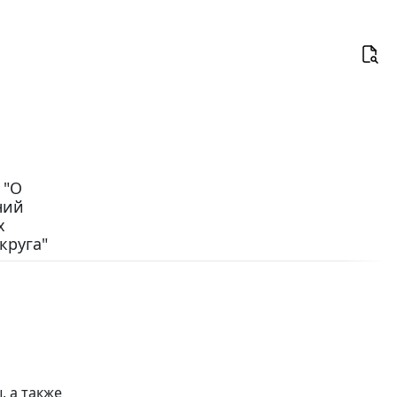
 "О
ний
х
круга"
я
, а также