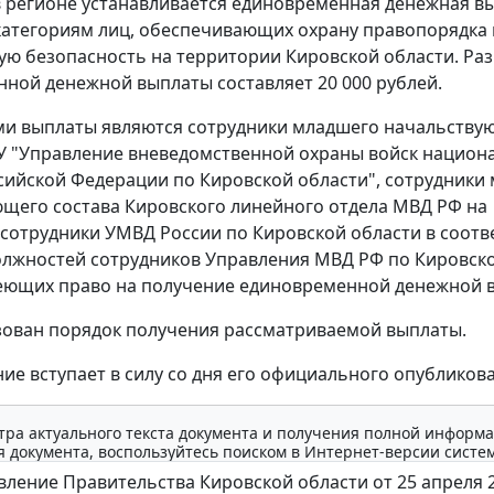
 в регионе устанавливается единовременная денежная в
атегориям лиц, обеспечивающих охрану правопорядка 
ю безопасность на территории Кировской области. Ра
ной денежной выплаты составляет 20 000 рублей.
ми выплаты являются сотрудники младшего начальству
У "Управление вневедомственной охраны войск национ
сийской Федерации по Кировской области", сотрудники
щего состава Кировского линейного отдела МВД РФ на
 сотрудники УМВД России по Кировской области в соотв
лжностей сотрудников Управления МВД РФ по Кировск
еющих право на получение единовременной денежной 
ован порядок получения рассматриваемой выплаты.
ие вступает в силу со дня его официального опубликов
тра актуального текста документа и получения полной информа
 документа, воспользуйтесь поиском в Интернет-версии систе