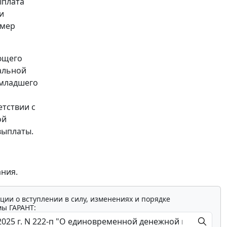
ыплата
и
змер
ющего
альной
 младшего
етствии с
ой
выплаты.
ания.
ции о вступлении в силу, изменениях и порядке
мы ГАРАНТ: