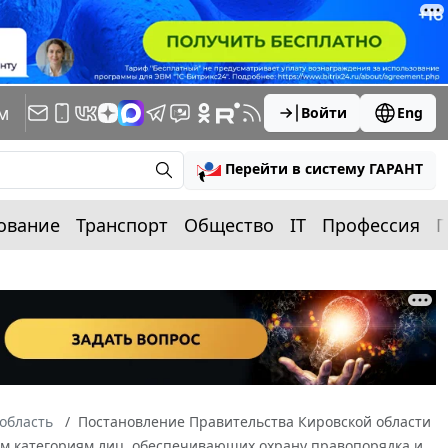
м
Войти
Eng
Перейти в систему ГАРАНТ
ование
Транспорт
Общество
IT
Профессия
П
область
Постановление Правительства Кировской области
ым категориям лиц, обеспечивающих охрану правопорядка и