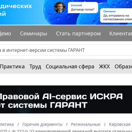
Демо
Семинары
Стать партнером
Клиента
Практика
Труд
Социальная сфера
ЖКХ
Образ
алитика
Горячие документы
Региональные
Кировская 
 2025 г. N 222-п "О единовременной денежной выплате отдельн