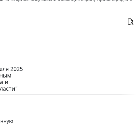
еля 2025
ьным
а и
ласти"
енную