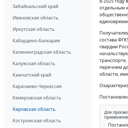
В 2025 году
Забайкальский край
отдельным к
общественну
Ивановская область
единовремен
Иркутская область
Получателя
состава ФГК
Кабардино-Балкария
гвардии Рос
Калининградская область
начальствую
транспорте,
Калужская область
перечнем до
области, им
Камчатский край
Охарактериз
Карачаево-Черкессия
Постановлен
Кемеровская область
Кировская область
Для просмо
применения
Костромская область