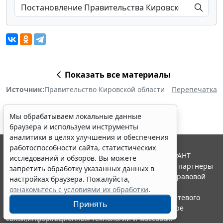
Показать все материалы
Источник:
Правительство Кировской области
Перепечатка
Мы обрабатываем локальные данные
браузера и используем инструменты
аналитики в целях улучшения и обеспечения
работоспособности сайта, статистических
© ООО "НПП "ГАРАНТ-СЕРВИС", 2026. Система ГАРАНТ
исследований и обзоров. Вы можете
выпускается с 1990 года. Компания "Гарант" и ее партнеры
запретить обработку указанных данных в
являются участниками Российской ассоциации правовой
настройках браузера. Пожалуйста,
информации ГАРАНТ.
ознакомьтесь с условиями их обработки
.
Портал ГАРАНТ.РУ зарегистрирован в качестве сетевого
Принять
издания Федеральной службой по надзору в сфере
связи,информационных технологий и массовых