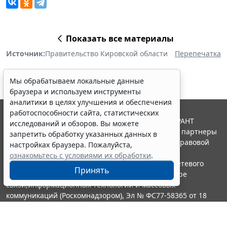
Показать все материалы
Источник:
Правительство Кировской области
Перепечатка
Мы обрабатываем локальные данные
браузера и используем инструменты
аналитики в целях улучшения и обеспечения
работоспособности сайта, статистических
© ООО "НПП "ГАРАНТ-СЕРВИС", 2026. Система ГАРАНТ
исследований и обзоров. Вы можете
выпускается с 1990 года. Компания "Гарант" и ее партнеры
запретить обработку указанных данных в
являются участниками Российской ассоциации правовой
настройках браузера. Пожалуйста,
информации ГАРАНТ.
ознакомьтесь с условиями их обработки
.
Портал ГАРАНТ.РУ зарегистрирован в качестве сетевого
Принять
издания Федеральной службой по надзору в сфере
связи,информационных технологий и массовых
коммуникаций (Роскомнадзором), Эл № ФС77-58365 от 18
июня 2014 года.
16+