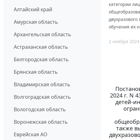
категории ли
Алтайский край
общеобразова
двухразового 
Амурская область
обучения их н
Архангельская область
2 ноября 2024
Астраханская область
Белгородская область
Брянская область
Владимирская область
Постанов
2024 г. N
Волгоградская область
детей-ин
огран
Вологодская область
общеобра
Воронежская область
также в
двухразово
Еврейская АО