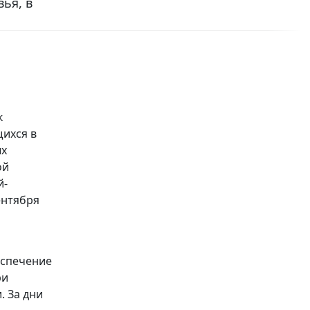
ья, в
к
ихся в
ых
ой
й-
ентября
еспечение
ри
 За дни