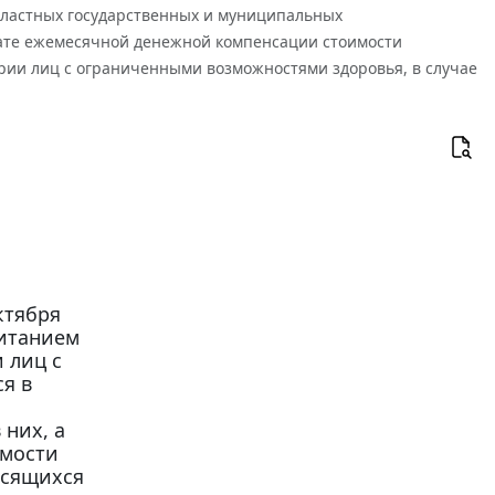
бластных государственных и муниципальных
ате ежемесячной денежной компенсации стоимости
ории лиц с ограниченными возможностями здоровья, в случае
ктября
питанием
 лиц с
я в
них, а
имости
осящихся