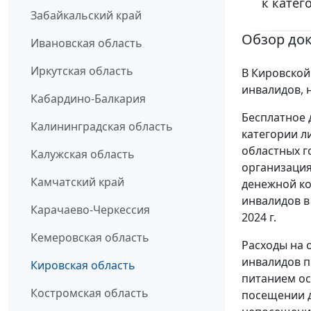
к катег
Забайкальский край
Обзор до
Ивановская область
Иркутская область
В Кировской
инвалидов, 
Кабардино-Балкария
Бесплатное 
Калининградская область
категории л
областных 
Калужская область
организация
Камчатский край
денежной ко
инвалидов в
Карачаево-Черкессия
2024 г.
Кемеровская область
Расходы на 
инвалидов п
Кировская область
питанием ос
Костромская область
посещении 