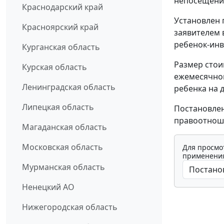
непосещения
Краснодарский край
Установлен 
Красноярский край
заявителем 
ребенок-инв
Курганская область
Размер стои
Курская область
ежемесячной
Ленинградская область
ребенка на д
Липецкая область
Постановлен
правоотноше
Магаданская область
Московская область
Для просмо
применения
Мурманская область
Ненецкий АО
Нижегородская область