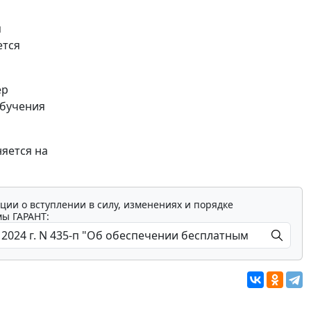
я
ется
ер
обучения
няется на
ции о вступлении в силу, изменениях и порядке
мы ГАРАНТ: