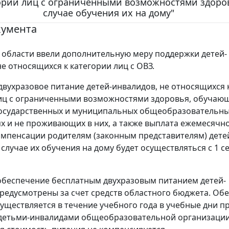
ории лиц с ограниченными возможностями здоров
случае обучения их на дому"
кумента
 области ввели дополнительную меру поддержки детей-
не относящихся к категории лиц с ОВЗ.
двухразовое питание детей-инвалидов, не относящихся 
иц с ограниченными возможностями здоровья, обучающ
государственных и муниципальных общеобразовательн
х и не проживающих в них, а также выплата ежемесячн
мпенсации родителям (законным представителям) дете
 случае их обучения на дому будет осуществляться с 1 с
обеспечение бесплатным двухразовым питанием детей-
редусмотрены за счет средств областного бюджета. Об
уществляется в течение учебного года в учебные дни п
детьми-инвалидами общеобразовательной организации.