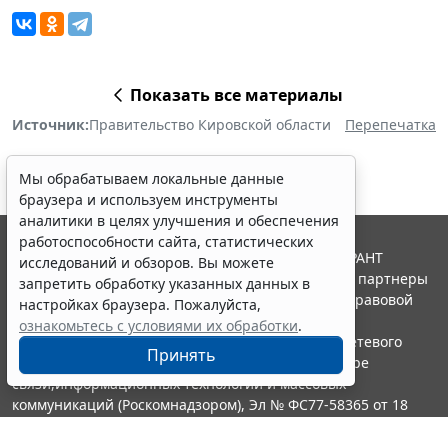
Показать все материалы
Источник:
Правительство Кировской области
Перепечатка
Мы обрабатываем локальные данные
браузера и используем инструменты
аналитики в целях улучшения и обеспечения
работоспособности сайта, статистических
© ООО "НПП "ГАРАНТ-СЕРВИС", 2026. Система ГАРАНТ
исследований и обзоров. Вы можете
выпускается с 1990 года. Компания "Гарант" и ее партнеры
запретить обработку указанных данных в
являются участниками Российской ассоциации правовой
настройках браузера. Пожалуйста,
информации ГАРАНТ.
ознакомьтесь с условиями их обработки
.
Портал ГАРАНТ.РУ зарегистрирован в качестве сетевого
Принять
издания Федеральной службой по надзору в сфере
связи,информационных технологий и массовых
коммуникаций (Роскомнадзором), Эл № ФС77-58365 от 18
июня 2014 года.