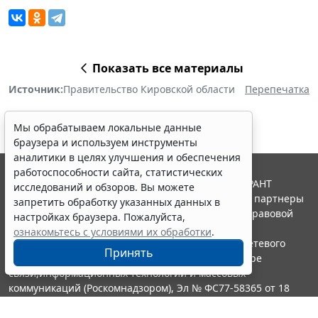
Показать все материалы
Источник:
Правительство Кировской области
Перепечатка
Мы обрабатываем локальные данные
браузера и используем инструменты
аналитики в целях улучшения и обеспечения
работоспособности сайта, статистических
© ООО "НПП "ГАРАНТ-СЕРВИС", 2026. Система ГАРАНТ
исследований и обзоров. Вы можете
выпускается с 1990 года. Компания "Гарант" и ее партнеры
запретить обработку указанных данных в
являются участниками Российской ассоциации правовой
настройках браузера. Пожалуйста,
информации ГАРАНТ.
ознакомьтесь с условиями их обработки
.
Портал ГАРАНТ.РУ зарегистрирован в качестве сетевого
Принять
издания Федеральной службой по надзору в сфере
связи,информационных технологий и массовых
коммуникаций (Роскомнадзором), Эл № ФС77-58365 от 18
июня 2014 года.