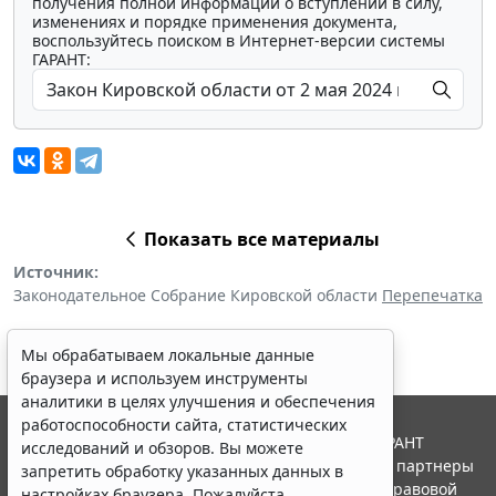
получения полной информации о вступлении в силу,
изменениях и порядке применения документа,
воспользуйтесь поиском в Интернет-версии системы
ГАРАНТ:
Показать все материалы
Источник:
Законодательное Собрание Кировской области
Перепечатка
Мы обрабатываем локальные данные
браузера и используем инструменты
аналитики в целях улучшения и обеспечения
работоспособности сайта, статистических
© ООО "НПП "ГАРАНТ-СЕРВИС", 2026. Система ГАРАНТ
исследований и обзоров. Вы можете
выпускается с 1990 года. Компания "Гарант" и ее партнеры
запретить обработку указанных данных в
являются участниками Российской ассоциации правовой
настройках браузера. Пожалуйста,