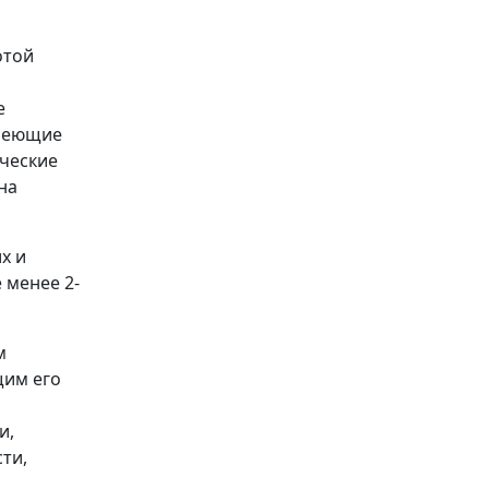
отой
е
имеющие
ические
на
х и
 менее 2-
м
щим его
и,
ти,