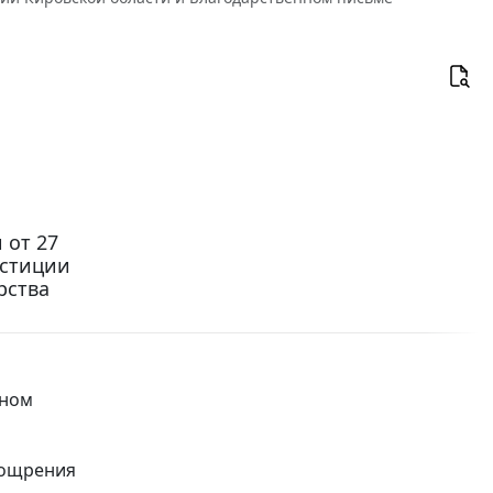
 от 27
юстиции
рства
нном
оощрения