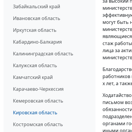
за высокий 
Забайкальский край
министерств
эффективную
Ивановская область
могут быть 
министерств
Иркутская область
являющиеся
Кабардино-Балкария
стаж работы
лица за акт
Калининградская область
министерств
Калужская область
Благодарств
работников 
Камчатский край
х лет, а та
Карачаево-Черкессия
Ходатайство
Кемеровская область
письмом во
обязанности
Кировская область
подразделен
органами го
Костромская область
иными орга