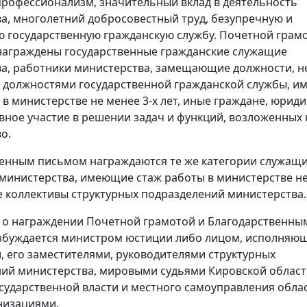
профессионализм, значительный вклад в деятельность
а, многолетний добросовестный труд, безупречную и
 государственную гражданскую службу. Почетной грам
награждены государственные гражданские служащие
а, работники министерства, замещающие должности, н
 должностями государственной гражданской службы, 
 в министерстве не менее 3-х лет, иные граждане, юрид
ивное участие в решении задач и функций, возложенных 
о.
енным письмом награждаются те же категории служащи
министерства, имеющие стаж работы в министерстве не
кже коллективы структурных подразделений министерства.
 о награждении Почетной грамотой и Благодарственны
збуждается министром юстиции либо лицом, исполняю
, его заместителями, руководителями структурных
ий министерства, мировыми судьями Кировской област
сударственной власти и местного самоуправления облас
низациями.