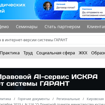
Демо
Семинары
Стать партнером
Клиента
Практика
Труд
Социальная сфера
ЖКХ
Образ
алитика
Горячие документы
Региональные
Кировская 
 октября 2023 г. N 116 "О Почетной грамоте министерства юст