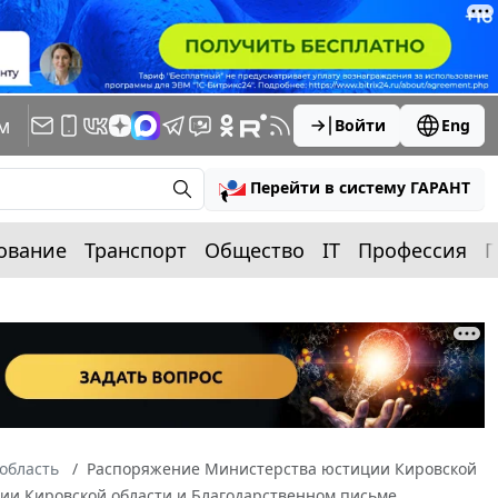
м
Войти
Eng
Перейти в систему ГАРАНТ
ование
Транспорт
Общество
IT
Профессия
П
область
Распоряжение Министерства юстиции Кировской
иции Кировской области и Благодарственном письме