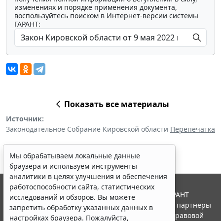
изменениях и порядке применения документа,
воспользуйтесь поиском в Интернет-версии системы
ГАРАНТ:
Показать все материалы
Источник:
Законодательное Собрание Кировской области
Перепечатка
Мы обрабатываем локальные данные
браузера и используем инструменты
аналитики в целях улучшения и обеспечения
работоспособности сайта, статистических
© ООО "НПП "ГАРАНТ-СЕРВИС", 2026. Система ГАРАНТ
исследований и обзоров. Вы можете
выпускается с 1990 года. Компания "Гарант" и ее партнеры
запретить обработку указанных данных в
являются участниками Российской ассоциации правовой
настройках браузера. Пожалуйста,