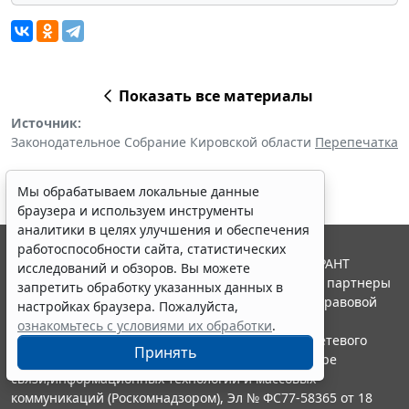
Показать все материалы
Источник:
Законодательное Собрание Кировской области
Перепечатка
Мы обрабатываем локальные данные
браузера и используем инструменты
аналитики в целях улучшения и обеспечения
работоспособности сайта, статистических
© ООО "НПП "ГАРАНТ-СЕРВИС", 2026. Система ГАРАНТ
исследований и обзоров. Вы можете
выпускается с 1990 года. Компания "Гарант" и ее партнеры
запретить обработку указанных данных в
являются участниками Российской ассоциации правовой
настройках браузера. Пожалуйста,
информации ГАРАНТ.
ознакомьтесь с условиями их обработки
.
Портал ГАРАНТ.РУ зарегистрирован в качестве сетевого
Принять
издания Федеральной службой по надзору в сфере
связи,информационных технологий и массовых
коммуникаций (Роскомнадзором), Эл № ФС77-58365 от 18