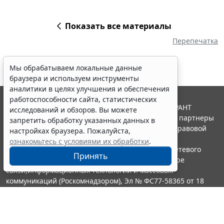
Показать все материалы
Перепечатка
Мы обрабатываем локальные данные
браузера и используем инструменты
аналитики в целях улучшения и обеспечения
работоспособности сайта, статистических
© ООО "НПП "ГАРАНТ-СЕРВИС", 2026. Система ГАРАНТ
исследований и обзоров. Вы можете
выпускается с 1990 года. Компания "Гарант" и ее партнеры
запретить обработку указанных данных в
являются участниками Российской ассоциации правовой
настройках браузера. Пожалуйста,
информации ГАРАНТ.
ознакомьтесь с условиями их обработки
.
Портал ГАРАНТ.РУ зарегистрирован в качестве сетевого
Принять
издания Федеральной службой по надзору в сфере
связи,информационных технологий и массовых
коммуникаций (Роскомнадзором), Эл № ФС77-58365 от 18
июня 2014 года.
16+