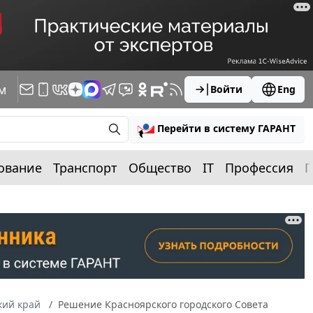
м
Войти
Eng
Перейти в систему ГАРАНТ
ование
Транспорт
Общество
IT
Профессия
П
кий край
Решение Красноярского городского Совета