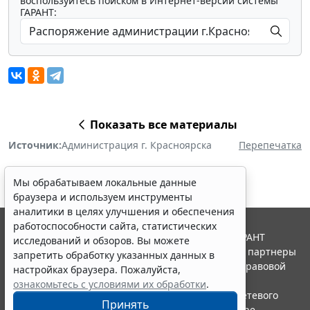
воспользуйтесь поиском в Интернет-версии системы
ГАРАНТ:
Показать все материалы
Источник:
Администрация г. Красноярска
Перепечатка
Мы обрабатываем локальные данные
браузера и используем инструменты
аналитики в целях улучшения и обеспечения
работоспособности сайта, статистических
© ООО "НПП "ГАРАНТ-СЕРВИС", 2026. Система ГАРАНТ
исследований и обзоров. Вы можете
выпускается с 1990 года. Компания "Гарант" и ее партнеры
запретить обработку указанных данных в
являются участниками Российской ассоциации правовой
настройках браузера. Пожалуйста,
информации ГАРАНТ.
ознакомьтесь с условиями их обработки
.
Портал ГАРАНТ.РУ зарегистрирован в качестве сетевого
Принять
издания Федеральной службой по надзору в сфере