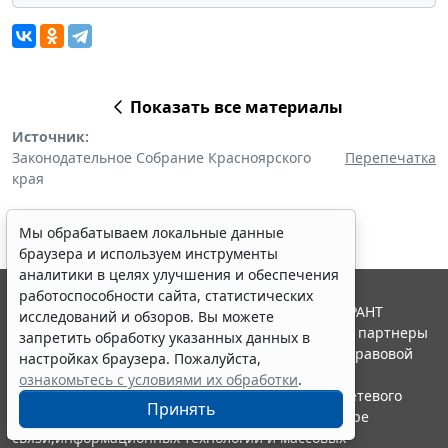
Показать все материалы
Источник:
Законодательное Собрание Красноярского
Перепечатка
края
Мы обрабатываем локальные данные
браузера и используем инструменты
аналитики в целях улучшения и обеспечения
работоспособности сайта, статистических
© ООО "НПП "ГАРАНТ-СЕРВИС", 2026. Система ГАРАНТ
исследований и обзоров. Вы можете
выпускается с 1990 года. Компания "Гарант" и ее партнеры
запретить обработку указанных данных в
являются участниками Российской ассоциации правовой
настройках браузера. Пожалуйста,
информации ГАРАНТ.
ознакомьтесь с условиями их обработки
.
Портал ГАРАНТ.РУ зарегистрирован в качестве сетевого
Принять
издания Федеральной службой по надзору в сфере
связи,информационных технологий и массовых