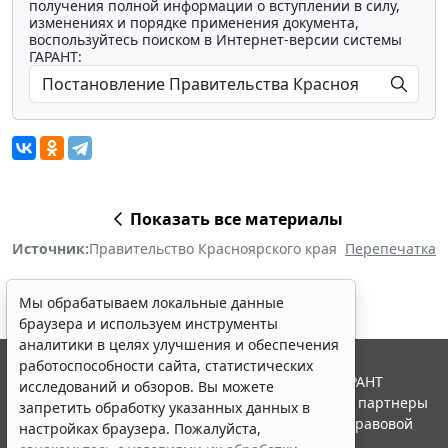
получения полной информации о вступлении в силу,
изменениях и порядке применения документа,
воспользуйтесь поиском в Интернет-версии системы
ГАРАНТ:
Показать все материалы
Источник:
Правительство Красноярского края
Перепечатка
Мы обрабатываем локальные данные
браузера и используем инструменты
аналитики в целях улучшения и обеспечения
работоспособности сайта, статистических
© ООО "НПП "ГАРАНТ-СЕРВИС", 2026. Система ГАРАНТ
исследований и обзоров. Вы можете
выпускается с 1990 года. Компания "Гарант" и ее партнеры
запретить обработку указанных данных в
являются участниками Российской ассоциации правовой
настройках браузера. Пожалуйста,
информации ГАРАНТ.