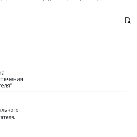
ка
спечения
теля"
ального
ателя.