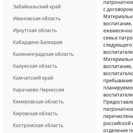
патронатное
Забайкальский край
с договором
Материально
Ивановская область
воспитание,
Иркутская область
ежемесячно 
семье патро
Кабардино-Балкария
следующего 
воспитателя
Калининградская область
Материально
Калужская область
воспитание,
воспитателю
Камчатский край
пребывания 
планируемог
Карачаево-Черкессия
воспитателя
Кемеровская область
Предоставле
патронатное
Кировская область
перечислени
российской 
Костромская область
отделение п