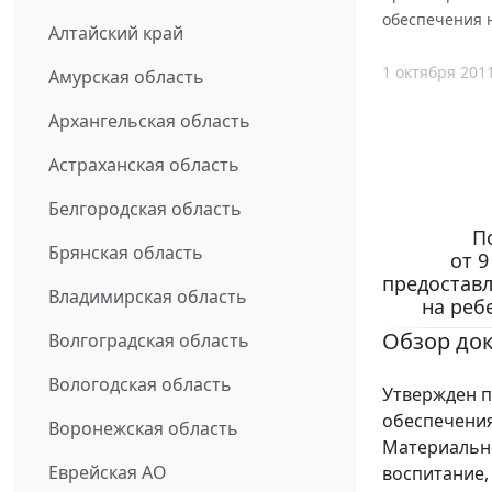
обеспечения н
Алтайский край
1 октября 201
Амурская область
Архангельская область
Астраханская область
Белгородская область
П
Брянская область
от 9
предостав
Владимирская область
на реб
Обзор до
Волгоградская область
Вологодская область
Утвержден п
обеспечения
Воронежская область
Материально
Еврейская АО
воспитание,