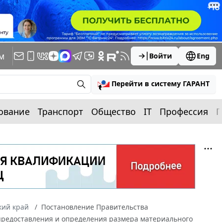
м
Войти
Eng
Перейти в систему ГАРАНТ
ование
Транспорт
Общество
IT
Профессия
П
кий край
Постановление Правительства
а предоставления и определения размера материального