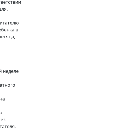
тветствии
еля.
питателю
ебенка в
месяца,
й неделе
атного
на
в
рез
тателя.