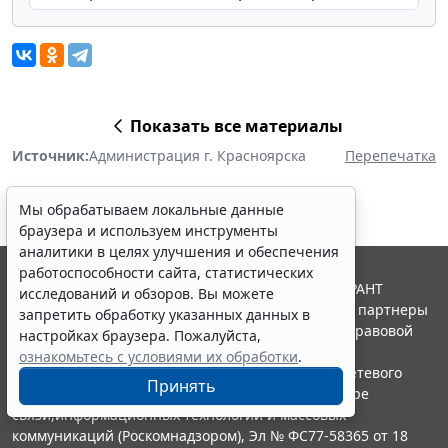
Показать все материалы
Источник:
Администрация г. Красноярска
Перепечатка
Мы обрабатываем локальные данные
браузера и используем инструменты
аналитики в целях улучшения и обеспечения
работоспособности сайта, статистических
© ООО "НПП "ГАРАНТ-СЕРВИС", 2026. Система ГАРАНТ
исследований и обзоров. Вы можете
выпускается с 1990 года. Компания "Гарант" и ее партнеры
запретить обработку указанных данных в
являются участниками Российской ассоциации правовой
настройках браузера. Пожалуйста,
информации ГАРАНТ.
ознакомьтесь с условиями их обработки
.
Портал ГАРАНТ.РУ зарегистрирован в качестве сетевого
Принять
издания Федеральной службой по надзору в сфере
связи,информационных технологий и массовых
коммуникаций (Роскомнадзором), Эл № ФС77-58365 от 18