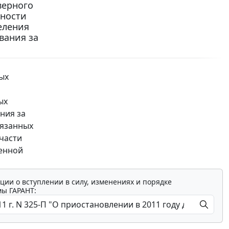
верного
ьности
еления
вания за
ых
ых
ния за
вязанных
части
венной
ции о вступлении в силу, изменениях и порядке
мы ГАРАНТ: