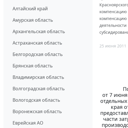
Красноярского
Алтайский край
компенсацию ч
компенсацию 
Амурская область
деятельности
Архангельская область
субсидировани
Астраханская область
25 июня 2011
Белгородская область
Брянская область
Владимирская область
П
Волгоградская область
от 7 июня
Вологодская область
отдельных
края о
Воронежская область
предостав
части зат
Еврейская АО
производс