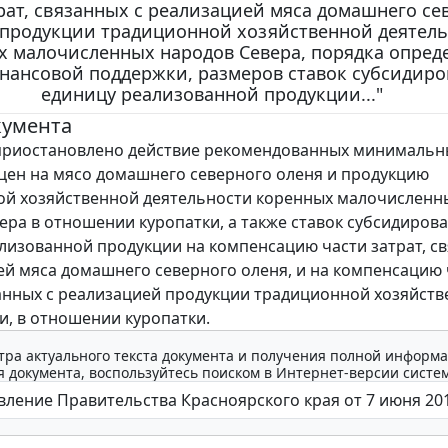
рат, связанных с реализацией мяса домашнего се
 продукции традиционной хозяйственной деятел
х малочисленных народов Севера, порядка опред
нансовой поддержки, размеров ставок субсидиро
единицу реализованной продукции..."
кумента
 приостановлено действие рекомендованных минимальн
цен на мясо домашнего северного оленя и продукцию
й хозяйственной деятельности коренных малочисленн
ера в отношении куропатки, а также ставок субсидирова
лизованной продукции на компенсацию части затрат, с
ей мяса домашнего северного оленя, и на компенсацию 
занных с реализацией продукции традиционной хозяйст
и, в отношении куропатки.
тра актуального текста документа и получения полной информа
 документа, воспользуйтесь поиском в Интернет-версии систе