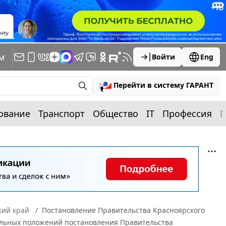
м
Войти
Eng
Перейти в систему ГАРАНТ
ование
Транспорт
Общество
IT
Профессия
П
кий край
Постановление Правительства Красноярского
тдельных положений постановления Правительства