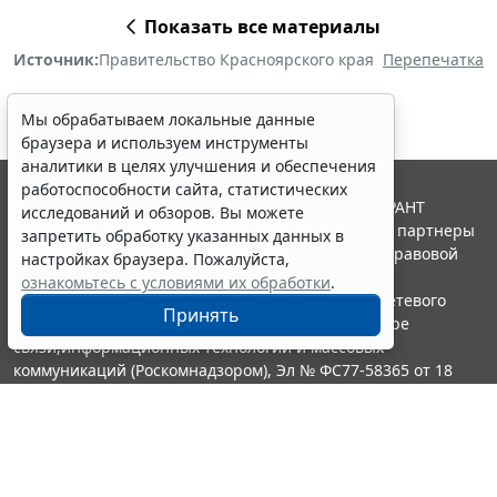
Показать все материалы
Источник:
Правительство Красноярского края
Перепечатка
Мы обрабатываем локальные данные
браузера и используем инструменты
аналитики в целях улучшения и обеспечения
работоспособности сайта, статистических
© ООО "НПП "ГАРАНТ-СЕРВИС", 2026. Система ГАРАНТ
исследований и обзоров. Вы можете
выпускается с 1990 года. Компания "Гарант" и ее партнеры
запретить обработку указанных данных в
являются участниками Российской ассоциации правовой
настройках браузера. Пожалуйста,
информации ГАРАНТ.
ознакомьтесь с условиями их обработки
.
Портал ГАРАНТ.РУ зарегистрирован в качестве сетевого
Принять
издания Федеральной службой по надзору в сфере
связи,информационных технологий и массовых
коммуникаций (Роскомнадзором), Эл № ФС77-58365 от 18
июня 2014 года.
16+
Контакты
8-800-200-88-88