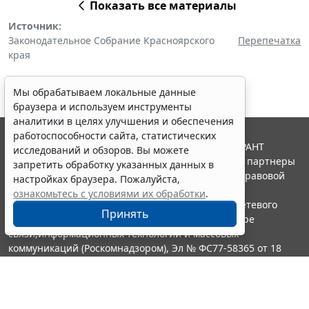
Показать все материалы
Источник:
Законодательное Собрание Красноярского
Перепечатка
края
Мы обрабатываем локальные данные
браузера и используем инструменты
аналитики в целях улучшения и обеспечения
работоспособности сайта, статистических
© ООО "НПП "ГАРАНТ-СЕРВИС", 2026. Система ГАРАНТ
исследований и обзоров. Вы можете
выпускается с 1990 года. Компания "Гарант" и ее партнеры
запретить обработку указанных данных в
являются участниками Российской ассоциации правовой
настройках браузера. Пожалуйста,
информации ГАРАНТ.
ознакомьтесь с условиями их обработки
.
Портал ГАРАНТ.РУ зарегистрирован в качестве сетевого
Принять
издания Федеральной службой по надзору в сфере
связи,информационных технологий и массовых
коммуникаций (Роскомнадзором), Эл № ФС77-58365 от 18
июня 2014 года.
16+