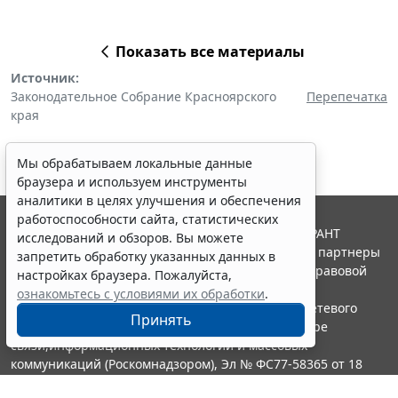
Показать все материалы
Источник:
Законодательное Собрание Красноярского
Перепечатка
края
Мы обрабатываем локальные данные
браузера и используем инструменты
аналитики в целях улучшения и обеспечения
работоспособности сайта, статистических
© ООО "НПП "ГАРАНТ-СЕРВИС", 2026. Система ГАРАНТ
исследований и обзоров. Вы можете
выпускается с 1990 года. Компания "Гарант" и ее партнеры
запретить обработку указанных данных в
являются участниками Российской ассоциации правовой
настройках браузера. Пожалуйста,
информации ГАРАНТ.
ознакомьтесь с условиями их обработки
.
Портал ГАРАНТ.РУ зарегистрирован в качестве сетевого
Принять
издания Федеральной службой по надзору в сфере
связи,информационных технологий и массовых
коммуникаций (Роскомнадзором), Эл № ФС77-58365 от 18
июня 2014 года.