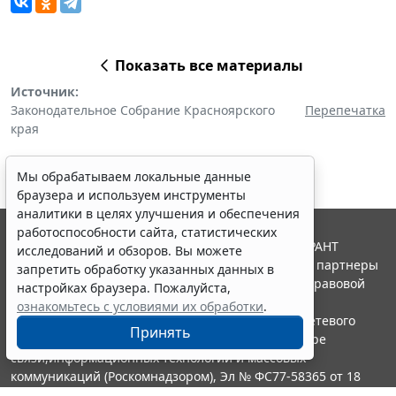
Показать все материалы
Источник:
Законодательное Собрание Красноярского
Перепечатка
края
Мы обрабатываем локальные данные
браузера и используем инструменты
аналитики в целях улучшения и обеспечения
работоспособности сайта, статистических
© ООО "НПП "ГАРАНТ-СЕРВИС", 2026. Система ГАРАНТ
исследований и обзоров. Вы можете
выпускается с 1990 года. Компания "Гарант" и ее партнеры
запретить обработку указанных данных в
являются участниками Российской ассоциации правовой
настройках браузера. Пожалуйста,
информации ГАРАНТ.
ознакомьтесь с условиями их обработки
.
Портал ГАРАНТ.РУ зарегистрирован в качестве сетевого
Принять
издания Федеральной службой по надзору в сфере
связи,информационных технологий и массовых
коммуникаций (Роскомнадзором), Эл № ФС77-58365 от 18
июня 2014 года.