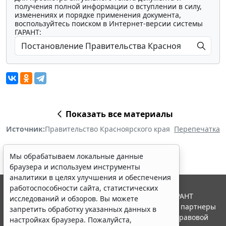
получения полной информации о вступлении в силу,
изменениях и порядке применения документа,
воспользуйтесь поиском в Интернет-версии системы
ГАРАНТ:
Показать все материалы
Источник:
Правительство Красноярского края
Перепечатка
Мы обрабатываем локальные данные
браузера и используем инструменты
аналитики в целях улучшения и обеспечения
работоспособности сайта, статистических
© ООО "НПП "ГАРАНТ-СЕРВИС", 2026. Система ГАРАНТ
исследований и обзоров. Вы можете
выпускается с 1990 года. Компания "Гарант" и ее партнеры
запретить обработку указанных данных в
являются участниками Российской ассоциации правовой
настройках браузера. Пожалуйста,