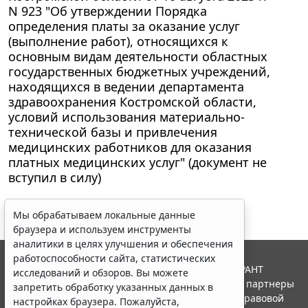
N 923 "Об утверждении Порядка
определения платы за оказание услуг
(выполнение работ), относящихся к
основным видам деятельности областных
государственных бюджетных учреждений,
находящихся в ведении департамента
здравоохранения Костромской области,
условий использования материально-
технической базы и привлечения
медицинских работников для оказания
платных медицинских услуг" (документ не
вступил в силу)
Мы обрабатываем локальные данные
браузера и используем инструменты
аналитики в целях улучшения и обеспечения
работоспособности сайта, статистических
© ООО "НПП "ГАРАНТ-СЕРВИС", 2026. Система ГАРАНТ
исследований и обзоров. Вы можете
выпускается с 1990 года. Компания "Гарант" и ее партнеры
запретить обработку указанных данных в
являются участниками Российской ассоциации правовой
настройках браузера. Пожалуйста,