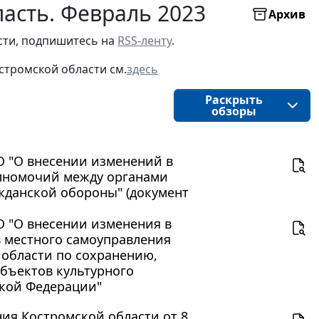
асть. Февраль 2023
Архив
ти, подпишитесь на 
RSS-ленту
.
стромской области
см.
здесь
Раскрыть
обзоры
КО "О внесении изменений в
олномочий между органами
ажданской обороны" (документ
КО "О внесении изменения в
в местного самоуправления
области по сохранению,
бъектов культурного
ской Федерации"
ия Костромской области от 8