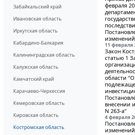
февраля 20
Забайкальский край
департамен
государств
Ивановская область
последств
Иркутская область
Постановле
изменений 
Кабардино-Балкария
11 февраля 
Закон Кост
Калининградская область
статью 1 З
организац
Калужская область
деятельнос
области "
Камчатский край
подлежаще
инвестици
Карачаево-Черкессия
Постановле
Кемеровская область
внесении и
N 263-а"
Кировская область
4 февраля 2
Постановле
Костромская область
изменений 