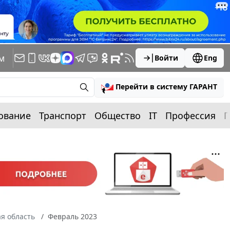
м
Войти
Eng
Перейти в систему ГАРАНТ
ование
Транспорт
Общество
IT
Профессия
П
я область
Февраль 2023