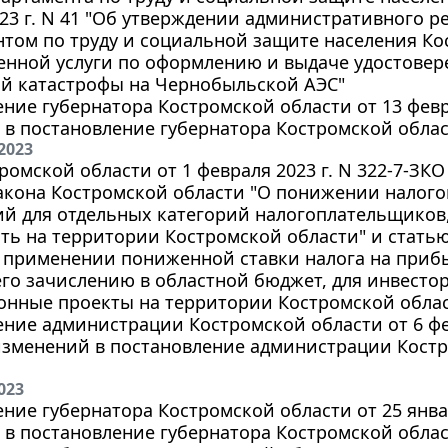
23 г. N 41 "Об утверждении административного р
том по труду и социальной защите населения Ко
енной услуги по оформлению и выдаче удостовер
ий катастрофы на Чернобыльской АЭС"
ние губернатора Костромской области от 13 февра
в постановление губернатора Костромской област
2023
ромской области от 1 февраля 2023 г. N 322-7-ЗК
акона Костромской области "О понижении налого
ий для отдельных категорий налогоплательщико
ть на территории Костромской области" и стать
О применении пониженной ставки налога на приб
го зачислению в областной бюджет, для инвесто
онные проекты на территории Костромской обла
ние администрации Костромской области от 6 фев
зменений в постановление администрации Костро
023
ние губернатора Костромской области от 25 январ
в постановление губернатора Костромской област