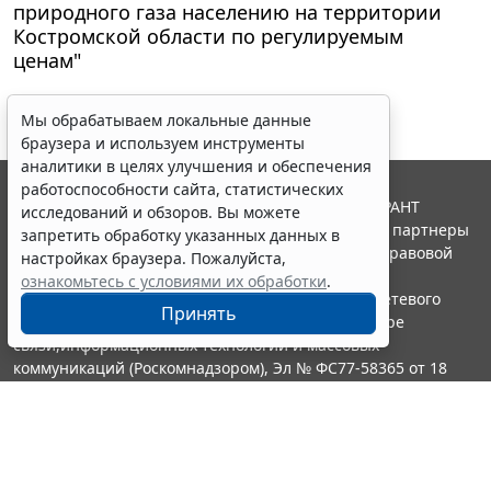
природного газа населению на территории
Костромской области по регулируемым
ценам"
Мы обрабатываем локальные данные
браузера и используем инструменты
аналитики в целях улучшения и обеспечения
работоспособности сайта, статистических
© ООО "НПП "ГАРАНТ-СЕРВИС", 2026. Система ГАРАНТ
исследований и обзоров. Вы можете
выпускается с 1990 года. Компания "Гарант" и ее партнеры
запретить обработку указанных данных в
являются участниками Российской ассоциации правовой
настройках браузера. Пожалуйста,
информации ГАРАНТ.
ознакомьтесь с условиями их обработки
.
Портал ГАРАНТ.РУ зарегистрирован в качестве сетевого
Принять
издания Федеральной службой по надзору в сфере
связи,информационных технологий и массовых
коммуникаций (Роскомнадзором), Эл № ФС77-58365 от 18
июня 2014 года.
16+
Контакты
8-800-200-88-88