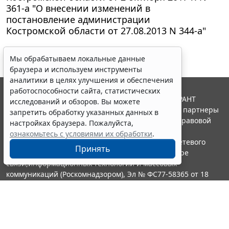
361-а "О внесении изменений в
постановление администрации
Костромской области от 27.08.2013 N 344-а"
Мы обрабатываем локальные данные
браузера и используем инструменты
аналитики в целях улучшения и обеспечения
работоспособности сайта, статистических
© ООО "НПП "ГАРАНТ-СЕРВИС", 2026. Система ГАРАНТ
исследований и обзоров. Вы можете
выпускается с 1990 года. Компания "Гарант" и ее партнеры
запретить обработку указанных данных в
являются участниками Российской ассоциации правовой
настройках браузера. Пожалуйста,
информации ГАРАНТ.
ознакомьтесь с условиями их обработки
.
Портал ГАРАНТ.РУ зарегистрирован в качестве сетевого
Принять
издания Федеральной службой по надзору в сфере
связи,информационных технологий и массовых
коммуникаций (Роскомнадзором), Эл № ФС77-58365 от 18
июня 2014 года.
16+
Контакты
8-800-200-88-88