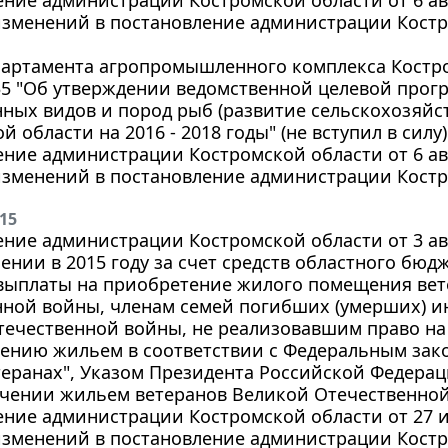
зменений в постановление администрации Костро
партамента агропромышленного комплекса Костро
135 "Об утверждении ведомственной целевой прог
ых видов и пород рыб (развитие сельскохозяйст
й области на 2016 - 2018 годы" (не вступил в силу)
ние администрации Костромской области от 6 авгу
зменений в постановление администрации Костро
015
ние администрации Костромской области от 3 авгу
ении в 2015 году за счет средств областного бю
выплаты на приобретение жилого помещения ве
нной войны, членам семей погибших (умерших) и
течественной войны, не реализовавшим право н
ению жильем в соответствии с Федеральным закон
теранах", Указом Президента Российской Федераци
чении жильем ветеранов Великой Отечественной 
ние администрации Костромской области от 27 ию
зменений в постановление администрации Костро