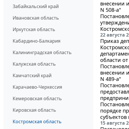
внесении и
Забайкальский край
N 508-а"
Постановле
Ивановская область
утвержден
Костромско
Иркутская область
22 августа 
Приказ деп
Кабардино-Балкария
Костромско
Калининградская область
департаме
области от 
Калужская область
Постановле
внесении и
Камчатский край
N 489-а"
Постановле
Карачаево-Черкессия
предоставл
предприним
Кемеровская область
Постановле
Кировская область
порядке пр
субъектов 
Костромская область
15 августа 
Постановле