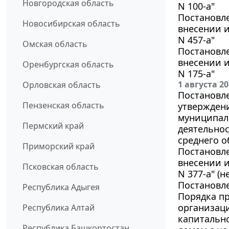
Новгородская область
N 100-а"
Постановле
Новосибирская область
внесении и
N 457-а"
Омская область
Постановле
внесении и
Оренбургская область
N 175-а"
1 августа 2
Орловская область
Постановле
Пензенская область
утвержден
муниципал
Пермский край
деятельно
среднего о
Приморский край
Постановле
внесении и
Псковская область
N 377-а" (н
Постановле
Республика Адыгея
Порядка п
организаци
Республика Алтай
капитальн
Республика Башкортостан