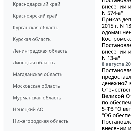
Краснодарский край
внесении и
N 574-а"
Красноярский край
Приказ де
2015 г. N 
Курганская область
одомашненн
Костромско
Курская область
Постановле
Ленинградская область
внесении и
N 13-а"
Липецкая область
8 августа 2
Постановле
Магаданская область
предоставл
денежной 
Московская область
Отечестве
Великой О
Мурманская область
по обеспеч
5-ФЗ "О ве
Ненецкий АО
"Об обеспе
Нижегородская область
Постановле
внесении и