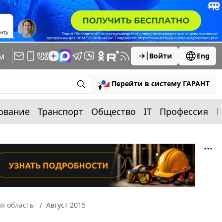
м
Войти
Eng
Перейти в систему ГАРАНТ
ование
Транспорт
Общество
IT
Профессия
П
я область
Август 2015