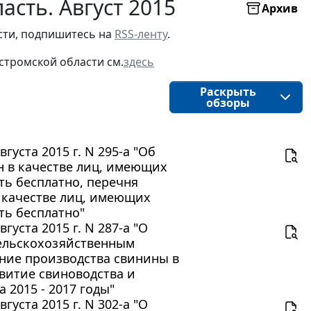
асть. Август 2015
Архив
ти, подпишитесь на 
RSS-ленту
.
стромской области
см.
здесь
Раскрыть
обзоры
уста 2015 г. N 295-а "Об
н в качестве лиц, имеющих
ть бесплатно, перечня
в качестве лиц, имеющих
ть бесплатно"
уста 2015 г. N 287-а "О
сельскохозяйственным
ние производства свинины в
витие свиноводства и
 2015 - 2017 годы"
уста 2015 г. N 302-а "О