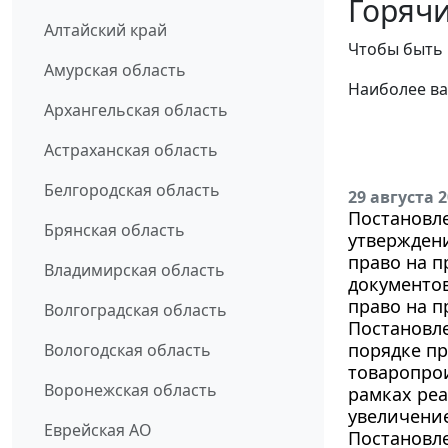
Горячи
Алтайский край
Чтобы быть 
Амурская область
Наиболее ва
Архангельская область
Астраханская область
Белгородская область
29 августа 
Постановле
Брянская область
утверждени
право на п
Владимирская область
документов
право на п
Волгоградская область
Постановле
порядке п
Вологодская область
товаропрои
Воронежская область
рамках ре
увеличение
Еврейская АО
Постановле