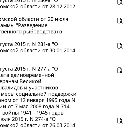
мской области от 28.12.2012
мской области от 20 июля
раммы "Разведение
венного рыбоводства) в
ста 2015 г. N 281-а "О
мской области от 30.01.2014
ста 2015 г. N 277-а "О
джета единовременной
теранам Великой
нвалидов и участников
а меры социальной поддержки
ом от 12 января 1995 года N
и от 7 мая 2008 года N 714
войны 1941 - 1945 годов"
ля 2015 г. N 274-а "О
мской области от 26.03.2014