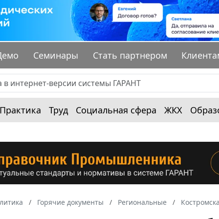
Демо
Семинары
Стать партнером
Клиента
Практика
Труд
Социальная сфера
ЖКХ
Образ
алитика
Горячие документы
Региональные
Костромска