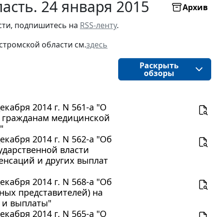
асть. 24 января 2015
Архив
ти, подпишитесь на 
RSS-ленту
.
стромской области
см.
здесь
Раскрыть
обзоры
абря 2014 г. N 561-а "О
я гражданам медицинской
"
кабря 2014 г. N 562-а "Об
ударственной власти
енсаций и других выплат
кабря 2014 г. N 568-а "Об
ных представителей) на
 и выплаты"
абря 2014 г. N 565-а "О