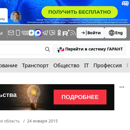
м
Войти
Eng
Перейти в систему ГАРАНТ
ование
Транспорт
Общество
IT
Профессия
П
я область
24 января 2015