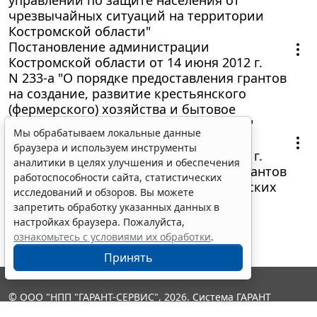
чрезвычайных ситуаций на территории
Костромской области"
Постановление администрации
Костромской области от 14 июня 2012 г.
N 233-а "О порядке предоставления грантов
на создание, развитие крестьянского
(фермерского) хозяйства и бытовое
обустройство начинающих фермеров"
Мы обрабатываем локальные данные
Постановление администрации
браузера и используем инструменты
Костромской области от 14 июня 2012 г.
аналитики в целях улучшения и обеспечения
N 234-а "О порядке предоставления грантов
работоспособности сайта, статистических
на развитие семейных животноводческих
исследований и обзоров. Вы можете
ферм"
запретить обработку указанных данных в
настройках браузера. Пожалуйста,
ознакомьтесь с условиями их обработки
.
Принять
© ООО "НПП "ГАРАНТ-СЕРВИС", 2026. Система ГАРАНТ
выпускается с 1990 года. Компания "Гарант" и ее партнеры