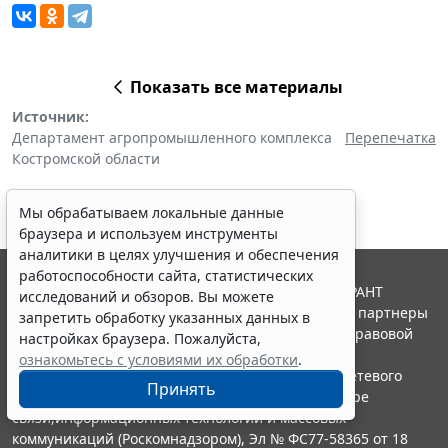
Показать все материалы
Источник:
Департамент агропромышленного комплекса
Перепечатка
Костромской области
Мы обрабатываем локальные данные
браузера и используем инструменты
аналитики в целях улучшения и обеспечения
работоспособности сайта, статистических
© ООО "НПП "ГАРАНТ-СЕРВИС", 2026. Система ГАРАНТ
исследований и обзоров. Вы можете
выпускается с 1990 года. Компания "Гарант" и ее партнеры
запретить обработку указанных данных в
являются участниками Российской ассоциации правовой
настройках браузера. Пожалуйста,
информации ГАРАНТ.
ознакомьтесь с условиями их обработки
.
Портал ГАРАНТ.РУ зарегистрирован в качестве сетевого
Принять
издания Федеральной службой по надзору в сфере
связи,информационных технологий и массовых
коммуникаций (Роскомнадзором), Эл № ФС77-58365 от 18