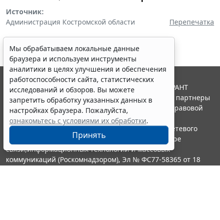
Источник:
Администрация Костромской области
Перепечатка
Мы обрабатываем локальные данные
браузера и используем инструменты
аналитики в целях улучшения и обеспечения
работоспособности сайта, статистических
© ООО "НПП "ГАРАНТ-СЕРВИС", 2026. Система ГАРАНТ
исследований и обзоров. Вы можете
выпускается с 1990 года. Компания "Гарант" и ее партнеры
запретить обработку указанных данных в
являются участниками Российской ассоциации правовой
настройках браузера. Пожалуйста,
информации ГАРАНТ.
ознакомьтесь с условиями их обработки
.
Портал ГАРАНТ.РУ зарегистрирован в качестве сетевого
Принять
издания Федеральной службой по надзору в сфере
связи,информационных технологий и массовых
коммуникаций (Роскомнадзором), Эл № ФС77-58365 от 18
июня 2014 года.
16+
Контакты
8-800-200-88-88