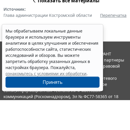
Показать все материалы
Источник:
Глава администрации Костромской области
Перепечатка
Мы обрабатываем локальные данные
браузера и используем инструменты
аналитики в целях улучшения и обеспечения
работоспособности сайта, статистических
© ООО "НПП "ГАРАНТ-СЕРВИС", 2026. Система ГАРАНТ
исследований и обзоров. Вы можете
выпускается с 1990 года. Компания "Гарант" и ее партнеры
запретить обработку указанных данных в
являются участниками Российской ассоциации правовой
настройках браузера. Пожалуйста,
информации ГАРАНТ.
ознакомьтесь с условиями их обработки
.
Портал ГАРАНТ.РУ зарегистрирован в качестве сетевого
Принять
издания Федеральной службой по надзору в сфере
связи,информационных технологий и массовых
коммуникаций (Роскомнадзором), Эл № ФС77-58365 от 18
июня 2014 года.
16+
Контакты
8-800-200-88-88